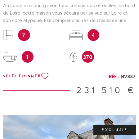
Au coeur d'un bourg avec tous commerces et écoles, en bord
de Loire, cette maison vous séduira par sa vue sur Loire et
son côté atypique. Elle comprend au rez de chaussée une
entrée, salon, séjour double, coin cuisine, wc avec lave mains.
7
4
A l'étage 3 chambres dont une de 23m² avec vue sur Loire et
un grand palier pouvant être transformé en chambre ou
bureau, salle de bains avec wc. Garage attenant. Chaufferie et
1
370
cave. Jardin clos avec accès à la Loire.Des travaux de
rénovation sont à prévoir. Double vitrage, tout à l'égout,
cheminées. CLASSE ENERGIE F référence NV837 Pour une
Réf :
NV837
SÉLECTIONNER
visite contacter Nathalie Vincent au 06 32 17 01 19 Les
informations sur les risques auxquels ce bien est exposé sont
231 510 €
disponibles sur le site Géorisques
EXCLUSIF