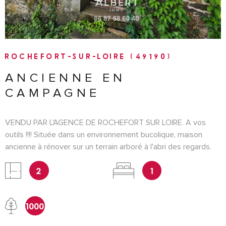
ROCHEFORT-SUR-LOIRE (49190)
ANCIENNE EN
CAMPAGNE
VENDU PAR L'AGENCE DE ROCHEFORT SUR LOIRE. A vos
outils !!!! Située dans un environnement bucolique, maison
ancienne à rénover sur un terrain arboré à l'abri des regards.
BIEN NON SOUMIS AU DPE car absence de système de
2
1
chauffage. CONTACT / 0687586O4O Les informations sur
les risques auxquels ce bien est exposé sont disponibles sur
le site Géorisques
1000