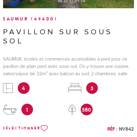
SAUMUR (49400)
PAVILLON SUR SOUS
SOL
SAUMUR, écoles et commerces accessibles à pied pour ce
pavillon de plain pied avec sous-sol. On y trouve une cuisine,
salon/séjour de 32m² avec balcon au sud, 2 chambres, salle
de bains et wc. Au sous-sol, une chambre, une pièce de
4
3
rangement et un garage pour 2 voitures. Jardin clos sans vis à
vis d'environ 500m². Chauffage pompe à chaleur récente,
isolation refaite, double vitrage. Prévoir travaux de
1
580
rafraichissement de décoration. CLASSE ENERGIE C
référence NV842 Pour une visite contacter Nathalie Vincent
au 06 32 17 01 19 Les informations sur les risques auxquels ce
Réf :
NV842
SÉLECTIONNER
bien est exposé sont disponibles sur le site Géorisques