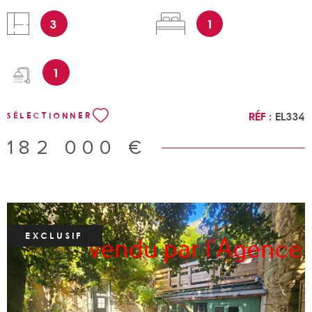
de WC et d'un bureau en mezzanine pouvant servir de
3
1
seconde chambre. Faibles consommations énergétiques,
électricité neuve, double vitrage récent, ... Petite copropriété
sans charges. CONTACT : 0687586O4O Les informations sur
1
les risques auxquels ce bien est exposé sont disponibles sur
le site Géorisques
Réf :
EL334
SÉLECTIONNER
182 000 €
EXCLUSIF