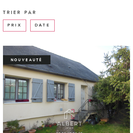
ESTIMA
Surface
TRIER PAR
SURFACE
PLUS DE CRITÈRES
PRIX
DATE
ALERTE
Pièces
MAIL
RECHERCHER
PIÈCES
CRITÈRES
CONTA
SUPPLÉMENTAIRES
NOUVEAUTÉ
Piscine
Parking
Terrasse
FORMU
DE
PARRAI
VOIR LE BIEN