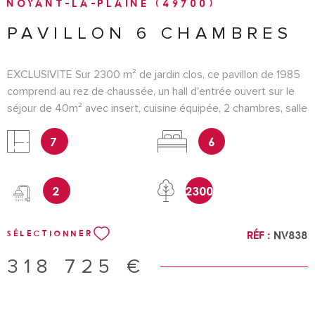
NOYANT-LA-PLAINE (49700)
PAVILLON 6 CHAMBRES
EXCLUSIVITE Sur 2300 m² de jardin clos, ce pavillon de 1985
comprend au rez de chaussée, un hall d'entrée ouvert sur le
séjour de 40m² avec insert, cuisine équipée, 2 chambres, salle
d'eau avec douche italienne et wc. A l'étage, un palier dessert
7
6
4 belles chambres, salle d'eau et wc. Un sous-sol complet
comprenant un garage de 42m², une buanderie, une cave et
une pièce avec point d'eau et cheminée permet d'avoir un bel
2
2300
espace rangement. Atelier, jardin potager, portail électrique.
Maison en parfait état, nécessitant juste un peu de
rafraichissement dans les chambres du haut. CLASSE
Réf :
NV838
SÉLECTIONNER
ENERGIE C référence NV838 Pour une visite contacter
Nathalie Vincent au 0632170119 Les informations sur les
318 725 €
risques auxquels ce bien est exposé sont disponibles sur le
site Géorisques