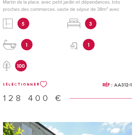
Martin de la place. avec petit jardin et dépendances, très
proches des commerces. vaste de séjour de 38m² avec
cheminée, 3 grandes chambres (dont 1 au rdc) et sous-sol
5
3
complet de 60m².
1
1
100
Réf :
AA312-1
SÉLECTIONNER
128 400 €