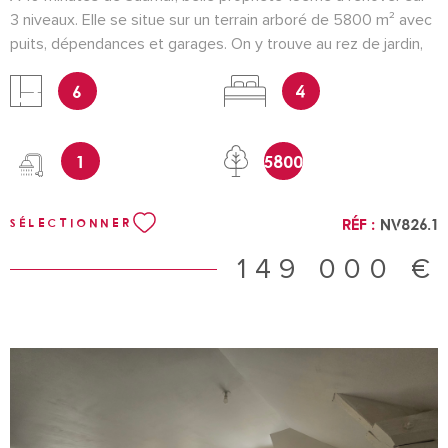
3 niveaux. Elle se situe sur un terrain arboré de 5800 m² avec
puits, dépendances et garages. On y trouve au rez de jardin,
un séjour de 33m² avec grande cheminée en tuffeau, cuisine,
6
4
buanderie et wc. Au premier, une belle pièce de vie de 41 m²
avec cheminée, 2 chambres et salle d'eau avec wc. A l'étage,
un palier dessert 2 chambres et un grenier aménageable.
1
5800
Cette maison est équipée d'une pompe à chaleur air-eau
neuve. Tout à l'égout. Certains devis travaux sont
disponibles.CLASSE ENERGIE D référence NV826 Pour une
Réf :
NV826.1
SÉLECTIONNER
visite contacter Nathalie Vincent au 0632170119 Les
informations sur les risques auxquels ce bien est exposé sont
149 000 €
disponibles sur le site Géorisques