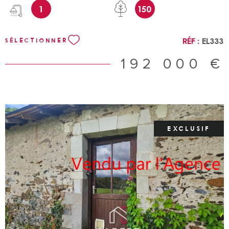
1
150
Réf :
EL333
SÉLECTIONNER
192 000 €
EXCLUSIF
VOIR LE BIEN