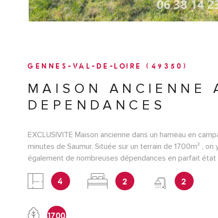
GENNES-VAL-DE-LOIRE (49350)
MAISON ANCIENNE 
DEPENDANCES
EXCLUSIVITE Maison ancienne dans un hameau en camp
minutes de Saumur. Située sur un terrain de 1700m² , on 
également de nombreuses dépendances en parfait état 
réaménagées. La maison principale se compose d'une cu
4
2
2
aménagée avec cheminée, un salon/séjour de 34m² avec 
chambres de 21 et 24m², salle d'eau et 2wc. Dans les d
une cuisine d'été de 20m², 3 pièces, greniers et un gar
1700
Cave voûtée et jardin clos. CLASSE ENERGIE D référen