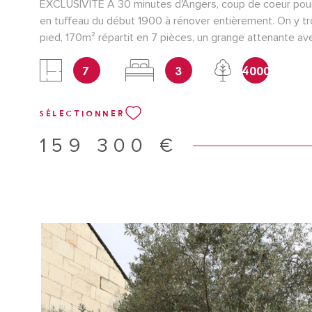
EXCLUSIVITE A 30 minutes d'Angers, coup de coeur pou
en tuffeau du début 1900 à rénover entièrement. On y tr
pied, 170m² répartit en 7 pièces, un grange attenante ave
Greniers aménageables au-dessus avec grande hauteur 
7
3
4000
rampants. Jardin d'environ 4000m² tout autour de la mai
dépendance et cave. Le bien est visbilisé en eau et électr
NON SOUMS AU DPE référence NV859 Pour une visite c
SÉLECTIONNER
Nathalie Vincent au 0632170119 Les informations sur les
auxquels ce bien est exposé sont disponibles sur le sit
159 300 €