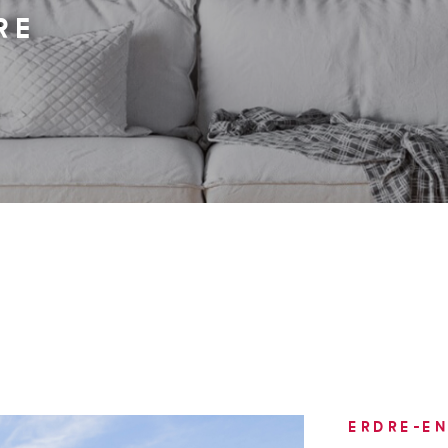
Terrasse
RE
ERDRE-E