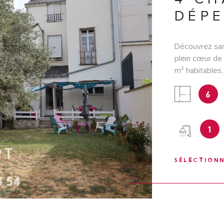
DÉP
Découvrez san
plein cœur de 
m² habitables,
IEN
volumes et son
6
pièces de vie a
en centre-vill
l'ensemble et 
1
stockage ou fu
possible de re
n'attend qu'un
SÉLECTION
révéler tout s
opportunité p
d'un bien de c
secteurs les p
entretenues, d