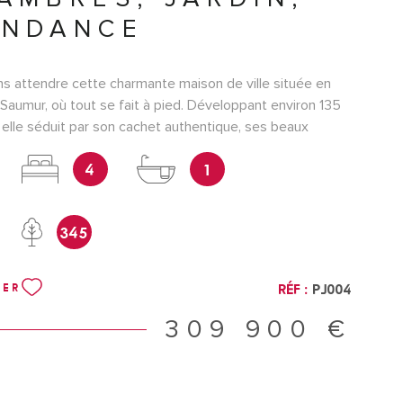
ENDANCE
s attendre cette charmante maison de ville située en
Saumur, où tout se fait à pied. Développant environ 135
 elle séduit par son cachet authentique, ses beaux
 fort potentiel. Vous y trouverez 4 chambres, de belles
4
1
insi qu'un agréable jardin clos, véritable écrin de verdure
e. Au fond du jardin, une dépendance complète
offre de nombreuses possibilités : atelier, espace de
345
tur projet selon vos envies. Il vous sera également
prendre la location d'un garage dans la rue. Cette maison
e famille et quelques travaux de rafraîchissement pour
Réf :
PJ004
NER
on caractère et retrouver tout son éclat. Une belle
our les amoureux des maisons anciennes, à la recherche
309 900 €
harme à personnaliser selon leurs envies, dans l'un des
lus prisés de Saumur. Chaudière et toiture parfaitement
ouble vitrage, ravalement de façade récent côté jardin,