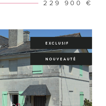
ou le stockage. Que vous soyez à la recherche de votre
229 900 €
cipale, d'un investissement, cette maison réunit de
s. Une visite s'impose ! REF : PJ010
EXCLUSIF
NOUVEAUTÉ
IR LE BIEN