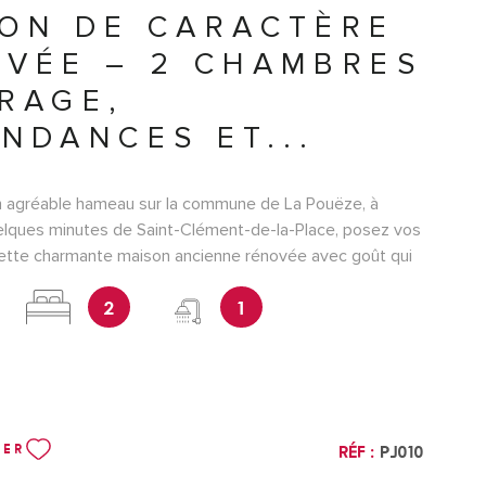
ON DE CARACTÈRE
VÉE – 2 CHAMBRES
RAGE,
NDANCES ET...
n agréable hameau sur la commune de La Pouëze, à
lques minutes de Saint-Clément-de-la-Place, posez vos
cette charmante maison ancienne rénovée avec goût qui
ar son authenticité et son environnement paisible, tout
2
1
oche des commerces et services. Dès l'entrée, vous
une cuisine aménagée et équipée où le mur en pierres
porte beaucoup de cachet, une belle pièce de vie
 salle d'eau spacieuse et fonctionnelle, ainsi que deux
rtables à l'étage. À l'extérieur, profitez d'un agréable
pour les beaux jours, complété par un garage, un carport et
Réf :
PJ010
NER
e située à quelques mètres de la maison, parfaite pour