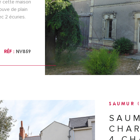
r cette maison
ouve de plain
c 2 écuries.
VO
sous
son avec puits,
icité. BIEN
ontacter
Réf :
NV859
 risques
e Géorisques
SAUMUR 
SAUM
CHAR
4 CH