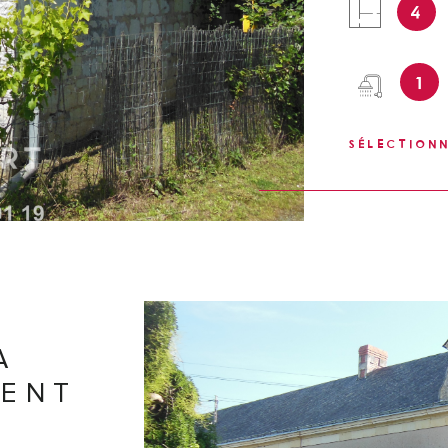
IEN
4
54m² attenante 
préau en bois 
espaces, cett
1
séduira. CLAS
contacter Nath
risques auxque
SÉLECTION
Géorisques
A
MENT