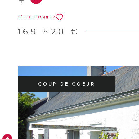
une visite contacter Nathalie Vincent au 0632170119 Les
sur les risques auxquels ce bien est exposé sont disponib
SÉLECTIONNER
Géorisques
169 520 €
COUP DE COEUR