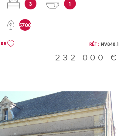
3
1
à la maison. Jardin clos avec piscine hors sol, poulailler,
et petite prairie. Amoureux de la nature et des beaux
e maison à 3 km seulement des commodités, vous
5700
SE ENERGIE D référence NV848 Pour une visite
alie Vincent au 0632170119 Les informations sur les
ls ce bien est exposé sont disponibles sur le site
Réf :
NV848.1
NER
232 000 €