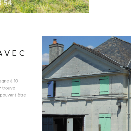
le rangement 
résidence prin
nombreux atout
AVEC
agne à 10
y trouve
pouvant être
isine
VO
insert, 2
épendances :
age de 50m².
ce NV860 Pour