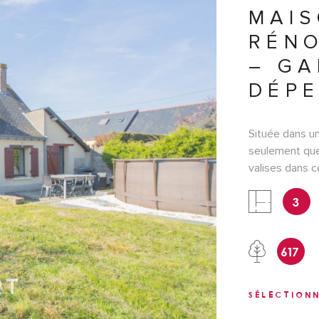
MAIS
RÉNO
– GA
DÉPE
Située dans u
seulement que
valises dans 
IEN
vous séduira p
3
en restant pr
découvrirez, 
apparentes ap
617
lumineuse, une
chambres confo
jardin, idéal 
SÉLECTION
une dépendanc