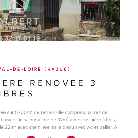
AL-DE-LOIRE (49350)
ERE RENOVEE 3
MBRES
ée sur 5700m² de terrain. Elle comprend au rez de
cuisine, un salon/séjour de 32m² avec cuisinière à bois,
 22m² avec cheminée, salle d'eau avec wc et cellier. A
mbres dont une avec salle de bains, et wc. Une grange de