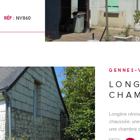
 informations
les sur le site
Réf :
NV860
GENNES-V
LONG
CHA
Longère rénov
chaussée, une 
une chambre de
l'étage, 2 cha