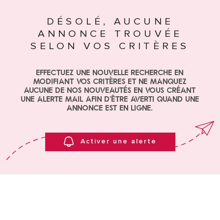
ESTIMA
DÉSOLÉ, AUCUNE
Surface
SURFACE
ANNONCE TROUVÉE
PLUS DE CRITÈRES
SELON VOS CRITÈRES
ALERTE
Pièces
MAIL
RECHERCHER
PIÈCES
Effectuez une nouvelle recherche en
modifiant vos critères et ne manquez
CRITÈRES
aucune de nos nouveautés en vous créant
CONTA
SUPPLÉMENTAIRES
une alerte mail afin d'être averti quand une
Piscine
Parking
annonce est en ligne.
Terrasse
FORMU
DE
Activer une alerte
PARRAI