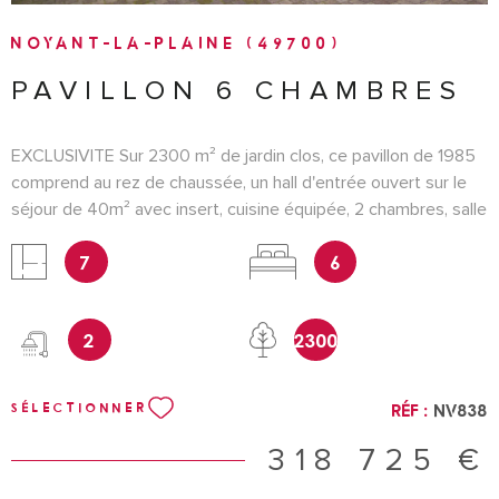
NOYANT-LA-PLAINE (49700)
PAVILLON 6 CHAMBRES
EXCLUSIVITE Sur 2300 m² de jardin clos, ce pavillon de 1985
comprend au rez de chaussée, un hall d'entrée ouvert sur le
séjour de 40m² avec insert, cuisine équipée, 2 chambres, salle
d'eau avec douche italienne et wc. A l'étage, un palier dessert
7
6
4 belles chambres, salle d'eau et wc. Un sous-sol complet
comprenant un garage de 42m², une buanderie, une cave et
une pièce avec point d'eau et cheminée permet d'avoir un bel
2
2300
espace rangement. Atelier, jardin potager, portail électrique.
Maison en parfait état, nécessitant juste un peu de
rafraichissement dans les chambres du haut. CLASSE
Réf :
NV838
SÉLECTIONNER
ENERGIE C référence NV838 Pour une visite contacter
Nathalie Vincent au 0632170119 Les informations sur les
318 725 €
risques auxquels ce bien est exposé sont disponibles sur le