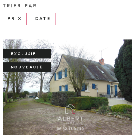
TRIER PAR
ESTIMA
Surface
SURFACE
PRIX
DATE
PLUS DE CRITÈRES
ALERTE
Pièces
MAIL
RECHERCHER
PIÈCES
CRITÈRES
EXCLUSIF
CONTA
SUPPLÉMENTAIRES
Piscine
Parking
NOUVEAUTÉ
Terrasse
FORMU
DE
PARRAI
VOIR LE BIEN