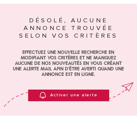
ESTIMA
Surface
SURFACE
DÉSOLÉ, AUCUNE
PLUS DE CRITÈRES
ANNONCE TROUVÉE
ALERTE
Pièces
MAIL
SELON VOS CRITÈRES
RECHERCHER
PIÈCES
Effectuez une nouvelle recherche en
CRITÈRES
CONTA
modifiant vos critères et ne manquez
SUPPLÉMENTAIRES
aucune de nos nouveautés en vous créant
Piscine
Parking
une alerte mail afin d'être averti quand une
annonce est en ligne.
Terrasse
FORMU
DE
PARRAI
Activer une alerte