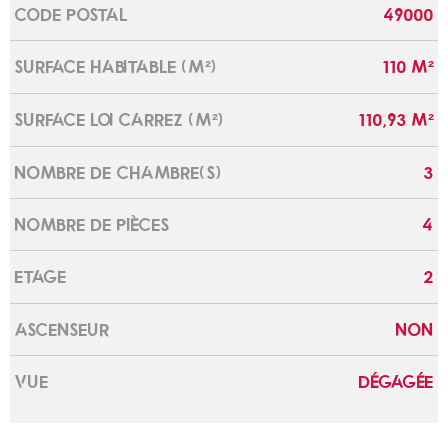
CODE POSTAL
49000
Caractérisque
Valeurs
SURFACE HABITABLE (M²)
110 M²
SURFACE LOI CARREZ (M²)
110,93 M²
NOMBRE DE CHAMBRE(S)
3
NOMBRE DE PIÈCES
4
ETAGE
2
ASCENSEUR
NON
VUE
DÉGAGÉE