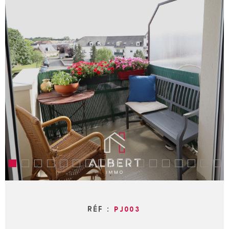
ESTIMA
Surface
SURFACE
ALERTE
Pièces
MAIL
RECHERCHER
PIÈCES
CRITÈRES
CONTA
SUPPLÉMENTAIRES
Piscine
Parking
Terrasse
FORMU
DE
PARRAI
RÉF :
PJ003