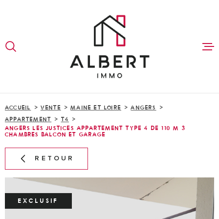
Aller
Aller
Aller
Aller
à
à
au
au
:
la
menu
contenu
VOTRE
recherche
principal
RECHERCHE
ACCUEI
TYPE
D'OFFRE
VENTE
BIEN A
ACCUEIL
VENTE
MAINE ET LOIRE
ANGERS
VENDR
TYPE
APPARTEMENT
T4
DE
TYPE DE BIEN
ANGERS LES JUSTICES APPARTEMENT TYPE 4 DE 110 M 3
BIEN
CHAMBRES BALCON ET GARAGE
VILLE
LOCATI
RETOUR
Budget
NOTRE
BUDGET
AGENC
EXCLUSIF
RÉFÉRENCE